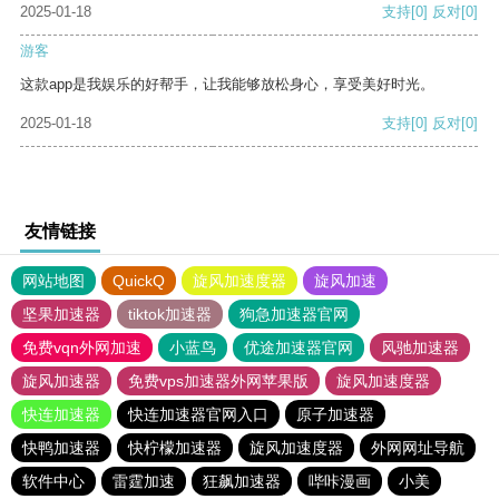
2025-01-18
支持
[0]
反对
[0]
游客
这款app是我娱乐的好帮手，让我能够放松身心，享受美好时光。
2025-01-18
支持
[0]
反对
[0]
友情链接
网站地图
QuickQ
旋风加速度器
旋风加速
坚果加速器
tiktok加速器
狗急加速器官网
免费vqn外网加速
小蓝鸟
优途加速器官网
风驰加速器
旋风加速器
免费vps加速器外网苹果版
旋风加速度器
快连加速器
快连加速器官网入口
原子加速器
快鸭加速器
快柠檬加速器
旋风加速度器
外网网址导航
软件中心
雷霆加速
狂飙加速器
哔咔漫画
小美