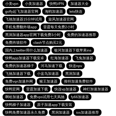
小美vpn
小美加速器
快鸭VPN
加速器大全
gofly起飞加速器官网
海鸥加速器
lets快连
飞驰加速器15分钟试用
旋风加速器官网
手机免费翻外墙app
雷霆每天免费2小时
黑洞加速器app官网下载免费3小时
免费的加速器推荐
免费跨墙软件
clash节点购买2元
国内上twitter用什么加速器
银河加速器下载苹果ins
快鸭app加速器下载安卓
红海加速器
飞兔加速器
免费的加速器梯子
河马加速下载
快连npv
飞驰加速器下载
小蓝鸟加速器
黑洞加速
免费vqn加速外网
猴王加速器
推特加速免费软件
快鸭官网
雷霆加速下载
快连vp加速器
神灯加速加速器
啊哈加速器
免费vps试用七天风驰
fy66加速器
快鸭梯子加速器
原子加速app下载安装
快鸭免费加速器永久免费
黑洞加速器
ios加速器推荐