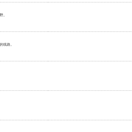
野。
区的线路。