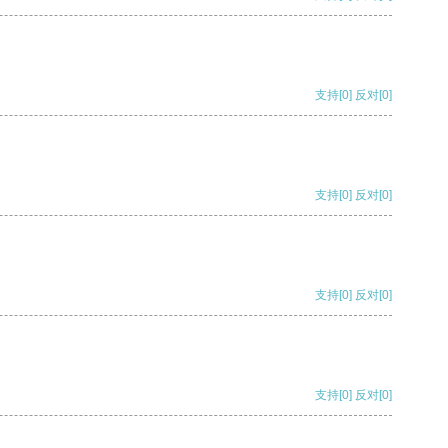
支持
[0]
反对
[0]
支持
[0]
反对
[0]
支持
[0]
反对
[0]
支持
[0]
反对
[0]