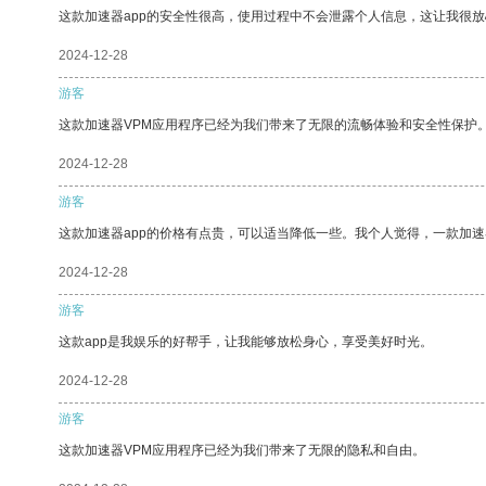
这款加速器app的安全性很高，使用过程中不会泄露个人信息，这让我很
2024-12-28
游客
这款加速器VPM应用程序已经为我们带来了无限的流畅体验和安全性保护
2024-12-28
游客
这款加速器app的价格有点贵，可以适当降低一些。我个人觉得，一款加速
2024-12-28
游客
这款app是我娱乐的好帮手，让我能够放松身心，享受美好时光。
2024-12-28
游客
这款加速器VPM应用程序已经为我们带来了无限的隐私和自由。