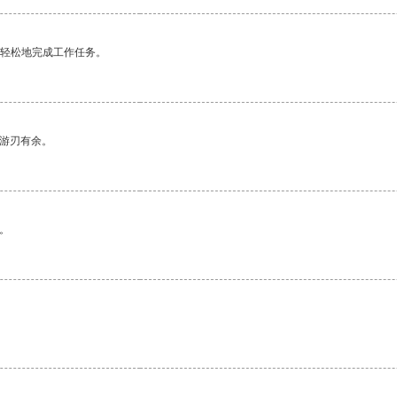
更轻松地完成工作任务。
中游刃有余。
。