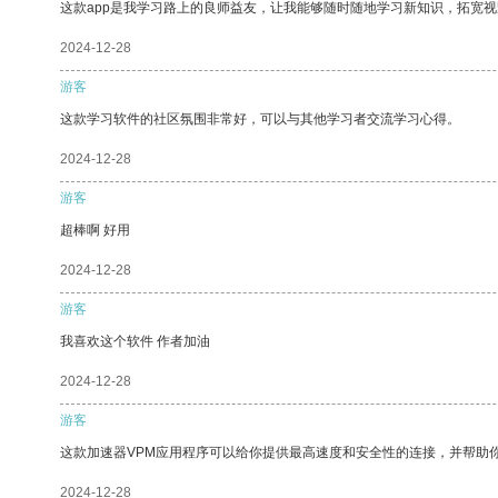
这款app是我学习路上的良师益友，让我能够随时随地学习新知识，拓宽视
2024-12-28
游客
这款学习软件的社区氛围非常好，可以与其他学习者交流学习心得。
2024-12-28
游客
超棒啊 好用
2024-12-28
游客
我喜欢这个软件 作者加油
2024-12-28
游客
这款加速器VPM应用程序可以给你提供最高速度和安全性的连接，并帮助
2024-12-28