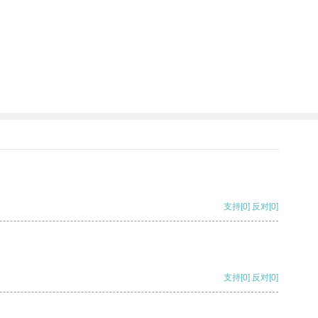
支持
[0]
反对
[0]
支持
[0]
反对
[0]