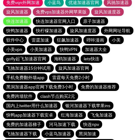
免费vqn外网加速
小蓝鸟
优途加速器官网
风驰加速器
旋风加速器
免费vps加速器外网苹果版
旋风加速度器
快连加速器
快连加速器官网入口
原子加速器
快鸭加速器
快柠檬加速器
旋风加速度器
外网网址导航
软件中心
雷霆加速
狂飙加速器
哔咔漫画
小美
小美vpn
小美加速器
快鸭VPN
加速器大全
gofly起飞加速器官网
海鸥加速器
lets快连
飞驰加速器15分钟试用
旋风加速器官网
手机免费翻外墙app
雷霆每天免费2小时
黑洞加速器app官网下载免费3小时
免费的加速器推荐
免费跨墙软件
clash节点购买2元
国内上twitter用什么加速器
银河加速器下载苹果ins
快鸭app加速器下载安卓
红海加速器
飞兔加速器
免费的加速器梯子
河马加速下载
快连npv
飞驰加速器下载
小蓝鸟加速器
黑洞加速