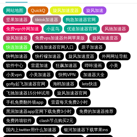
网站地图
QuickQ
旋风加速度器
旋风加速
坚果加速器
tiktok加速器
狗急加速器官网
免费vqn外网加速
小蓝鸟
优途加速器官网
风驰加速器
旋风加速器
免费vps加速器外网苹果版
旋风加速度器
快连加速器
快连加速器官网入口
原子加速器
快鸭加速器
快柠檬加速器
旋风加速度器
外网网址导航
软件中心
雷霆加速
狂飙加速器
哔咔漫画
小美
小美vpn
小美加速器
快鸭VPN
加速器大全
gofly起飞加速器官网
海鸥加速器
lets快连
飞驰加速器15分钟试用
旋风加速器官网
手机免费翻外墙app
雷霆每天免费2小时
黑洞加速器app官网下载免费3小时
免费的加速器推荐
免费跨墙软件
clash节点购买2元
国内上twitter用什么加速器
银河加速器下载苹果ins